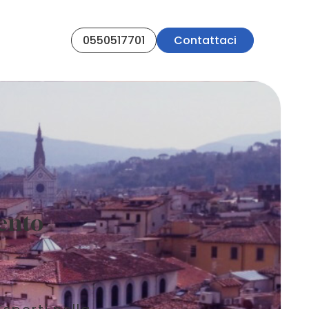
0550517701
Contattaci
ento