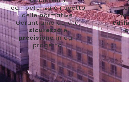
Affidabilità,
competenza e rispetto
c
delle normative.
fo
Garantiamo durata,
edifi
sicurezza
e
c
precisione
in ogni
progetto.