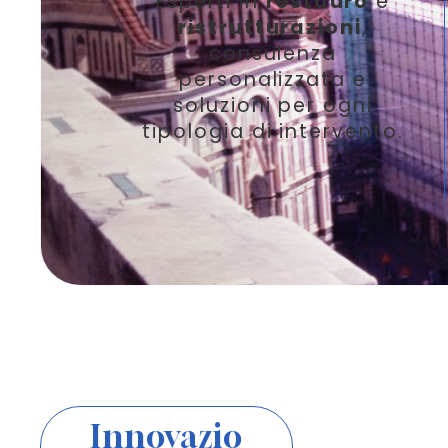
Esperti in
restauro
e
ristrutturazioni
,
consulenza
personalizzata e
soluzioni per ogni
tipologia di intervento.
Innovazio