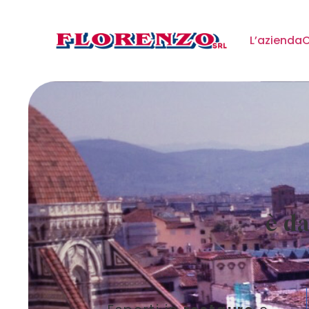
L’azienda
C
è d