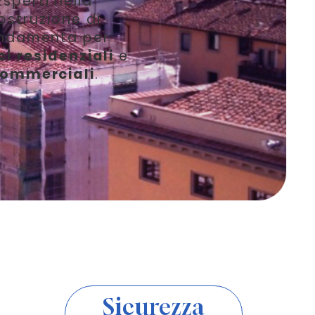
Esperti nella
ostruzione di
ndamenta per
ci
residenziali
e
ommerciali
.
Sicurezza