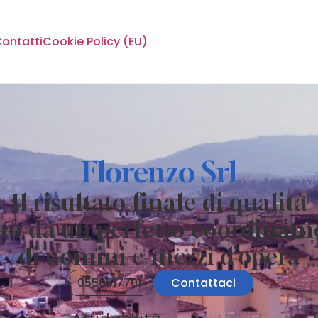
ontatti
Cookie Policy (EU)
Florenzo Srl
Il risultato finale di qualità
ato da un perfetto coordinam
di uomini e mezzi d’opera
0550517701
Contattaci