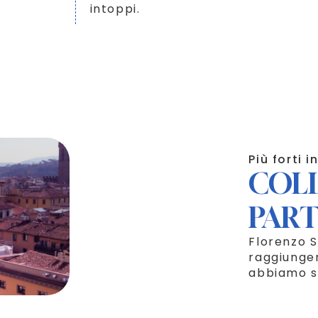
intoppi.
Più forti 
COL
PAR
Florenzo S
raggiunger
abbiamo s