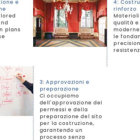
zione e
4: Costr
one
rinforzo
ilored
Materiali
and
qualità 
n plans
moderne:
se
le fonda
precisio
resistenz
3: Approvazioni e
preparazione
Ci occupiamo
dell'approvazione dei
permessi e della
preparazione del sito
per la costruzione,
garantendo un
processo senza